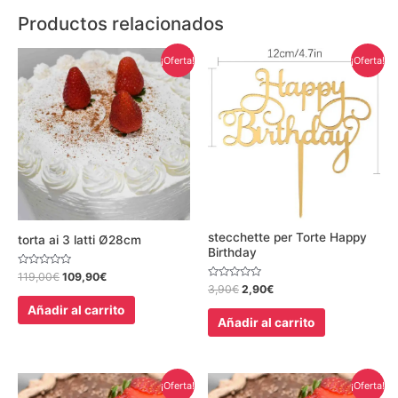
Productos relacionados
El
El
El
El
¡Oferta!
¡Oferta!
precio
precio
precio
precio
original
actual
original
actual
era:
es:
era:
es:
119,00€.
109,90€.
3,90€.
2,90€.
stecchette per Torte Happy
torta ai 3 latti Ø28cm
Birthday
Valorado
119,00
€
109,90
€
con
Valorado
3,90
€
2,90
€
0
con
de
0
Añadir al carrito
5
de
Añadir al carrito
5
El
El
El
El
¡Oferta!
¡Oferta!
precio
precio
precio
precio