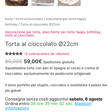
Inicio
/
torte al cioccolato
/
stecchette per torte happy
birthday
/ Torta al cioccolato Ø22cm
decorazione per torta
,
stecchette per torte happy birthday
,
torte al cioccolato
Torta al cioccolato Ø22cm
(
2
valoraciones de clientes)
Valorado
2
69,00
€
59,00
€
Spedizione gratuita
con
5.00
de
5 en base a
Squisitissima torta con pan di Spagna al cacao e crema di
valoraciones
de clientes
cioccolato. esclusivamente da pasticceria artigianale
Il dono perfetto per stupire, coccolare e soddisfare il palato dei
più golosi!
Consegna senza costi aggiuntivi
sabato, 8 agosto
Ordina entro
04 ore 35 min 02 sec.
Maggiori
informazioni