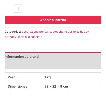
Añadir al carrito
Categorías:
decorazione per torta
,
stecchette per torte happy
birthday
,
torte al cioccolato
Información adicional
Valoraciones (2)
Peso
1 kg
Dimensiones
22 × 22 × 8 cm