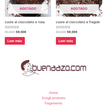
AGOTADO
AGOTADO
cuore al cioccolato e rosa
cuore al cioccolato e fragole
Valorado
Valorado
69,00
€
59,00
€
69,00
€
59,00
€
con
con
0
0
de
de
Leer más
Leer más
5
5
Home
Scegli prodotto
Pagamento